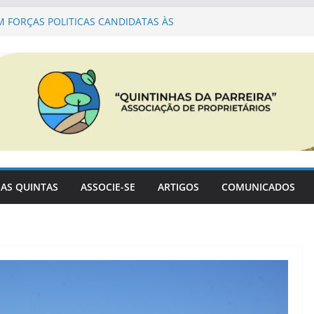
 FORÇAS POLITICAS CANDIDATAS ÀS
ÁRQUICAS EM SINES
 PARQUE NATURAL SUDOESTE ALENTEJANO
ração PDM
a Associação para a cogestão do PNSACV
AS QUINTAS
ASSOCIE-SE
ARTIGOS
COMUNICADOS