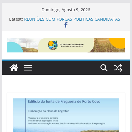
Skip
Domingo, Agosto 9, 2026
to
Latest:
REUNIÕES COM FORÇAS POLITICAS CANDIDATAS
content
ÀS ELEIÇÕES AUTÁRQUICAS EM SINES
PDM SINES
REGULAMENTO PARQUE NATURAL SUDOESTE
ALENTEJANO
Proposta Alteração PDM
Contributos da Associação para a cogestão do
PNSACV