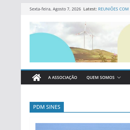
Skip
Latest:
REUNIÕES COM 
Sexta-feira, Agosto 7, 2026
to
ELEIÇÕES AUTÁ
PDM SINES
content
REGULAMENTO 
Proposta Altera
Contributos da 
A ASSOCIAÇÃO
QUEM SOMOS
PDM SINES