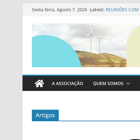
Contributos da 
Skip
Latest:
Sexta-feira, Agosto 7, 2026
REUNIÕES COM 
to
ELEIÇÕES AUTÁ
PDM SINES
content
REGULAMENTO 
Proposta Altera
A ASSOCIAÇÃO
QUEM SOMOS
Artigos