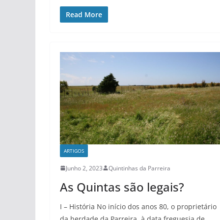
Read More
ARTIGOS
Junho 2, 2023
Quintinhas da Parreira
As Quintas são legais?
I – História No início dos anos 80, o proprietário
da herdade da Parreira, à data freguesia de