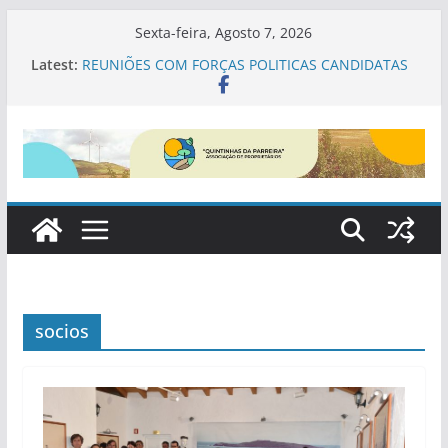
Skip
Sexta-feira, Agosto 7, 2026
to
Latest:
REUNIÕES COM FORÇAS POLITICAS CANDIDATAS
content
ÀS ELEIÇÕES AUTÁRQUICAS EM SINES
PDM SINES
REGULAMENTO PARQUE NATURAL SUDOESTE
ALENTEJANO
Proposta Alteração PDM
Contributos da Associação para a cogestão do
PNSACV
socios