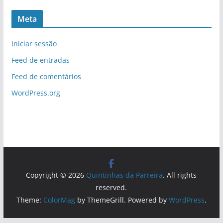
Meta
Iniciar sessão
Feed de entradas
Feed de comentários
WordPress.org
Copyright © 2026
Quintinhas da Parreira
. All rights
reserved.
Theme:
ColorMag
by ThemeGrill. Powered by
WordPress
.